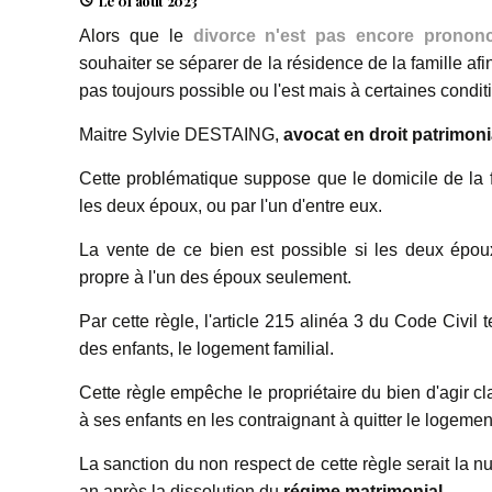
Le 01 août 2023
Alors que le
divorce n'est pas encore pronon
souhaiter se séparer de la résidence de la famille afin
pas toujours possible ou l'est mais à certaines condit
Maitre Sylvie DESTAING,
avocat en droit patrimonia
Cette problématique suppose que le domicile de la 
les deux époux, ou par l'un d'entre eux.
La vente de ce bien est possible si les deux époux
propre à l'un des époux seulement.
Par cette règle, l'article 215 alinéa 3 du Code Civil 
des enfants, le logement familial.
Cette règle empêche le propriétaire du bien d'agir cl
à ses enfants en les contraignant à quitter le logemen
La sanction du non respect de cette règle serait la nul
an après la dissolution du
régime matrimonial
.