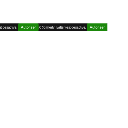
Autoriser
Autoriser
t désactivé.
X (formerly Twitter) est désactivé.