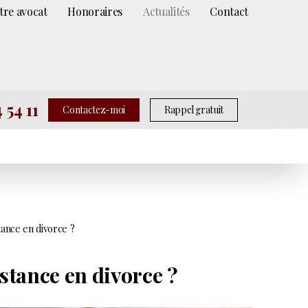
tre avocat
Honoraires
Actualités
Contact
 54 11
Contactez-moi
Rappel gratuit
tance en divorce ?
nstance en divorce ?