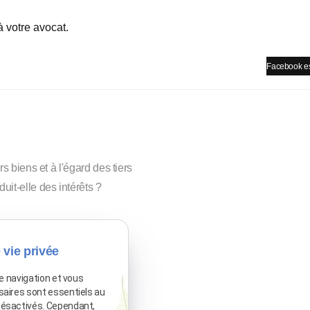
 à votre avocat.
Facebook es
rs biens et à l'égard des tiers
uit-elle des intérêts ?
és diverses
 vie privée
de navigation et vous
saires sont essentiels au
ir, quand et comment ?
désactivés. Cependant,