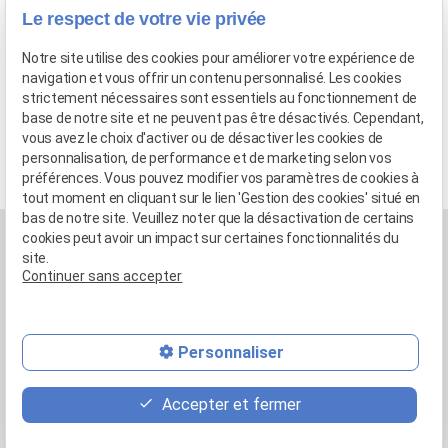
Le respect de votre vie privée
Voir cette actualité
Notre site utilise des cookies pour améliorer votre expérience de
navigation et vous offrir un contenu personnalisé. Les cookies
strictement nécessaires sont essentiels au fonctionnement de
«
1
2
3
4
5
6
»
base de notre site et ne peuvent pas être désactivés. Cependant,
vous avez le choix d'activer ou de désactiver les cookies de
personnalisation, de performance et de marketing selon vos
préférences. Vous pouvez modifier vos paramètres de cookies à
tout moment en cliquant sur le lien 'Gestion des cookies' situé en
bas de notre site. Veuillez noter que la désactivation de certains
cookies peut avoir un impact sur certaines fonctionnalités du
site.
Continuer sans accepter
Personnaliser
01 88 24 54 11
Accepter et fermer
3 BD de l'Europe - 93190 LIVRY-GARGAN